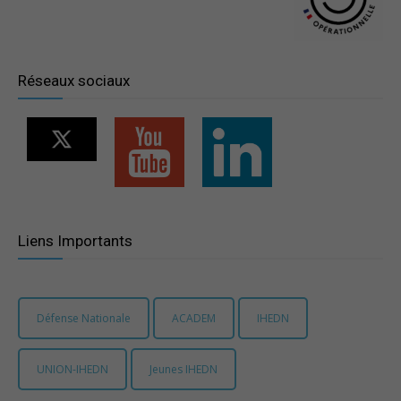
–
Réseaux sociaux
Région
Paris
Liens Importants
Ile-
Défense Nationale
ACADEM
IHEDN
de-
UNION-IHEDN
Jeunes IHEDN