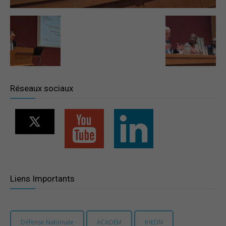
–
Région
Réseaux sociaux
Paris
Ile-
Liens Importants
de-
Défense Nationale
ACADEM
IHEDN