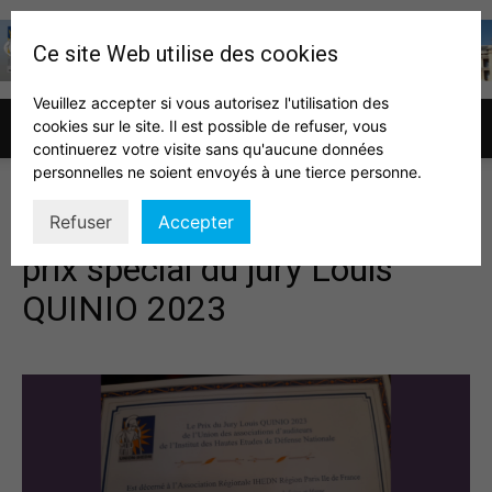
Ce site Web utilise des cookies
Veuillez accepter si vous autorisez l'utilisation des
cookies sur le site. Il est possible de refuser, vous
Association
continuerez votre visite sans qu'aucune données
personnelles ne soient envoyés à une tierce personne.
Notre association reçoit le
Refuser
Accepter
des
prix spécial du jury Louis
QUINIO 2023
auditeurs
IHEDN