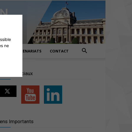
ossible
es ne
PARTENARIATS
CONTACT
éseaux sociaux
iens Importants