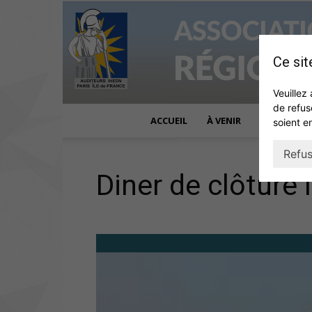
Ce sit
Veuillez 
de refus
ACCUEIL
À VENIR
ACTUALITÉ
soient e
Refus
Diner de clôture 