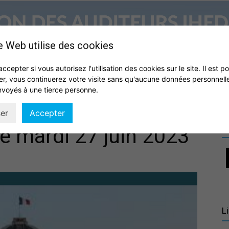
e Web utilise des cookies
accepter si vous autorisez l'utilisation des cookies sur le site. Il est p
er, vous continuerez votre visite sans qu'aucune données personnell
S
QUI SOMMES NOUS ?
VIE DE L’ASSOCIATION
IHEDN
nvoyés à une tierce personne.
Association
er
Accepter
R
le mardi 27 juin 2023
des
L