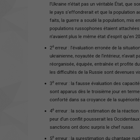
l’Ukraine n’était pas un véritable État, que so
le pays s’effondrerait et que la population ac
faits, la guerre a soudé la population, mis 
populations russophones étaient attachées à
n’avaient plus le même état d’esprit qu’en 20
è
2
erreur : l’évaluation erronée de la situatio
ukrainienne, noyautée de l’intérieur, n’avait
réorganisée, équipée, entraînée et profite du
les difficultés de la Russie sont devenues vis
è
3
erreur : la fausse évaluation des capacit
sont apparus dès le troisième jour en terme
conforté dans sa croyance de la supériorité
è
4
erreur : la sous-estimation de la réaction
peur d’un conflit pousserait les Occidentaux 
sanctions ont donc surpris le chef russe.
è
5
erreur : la surestimation du chantage nucl