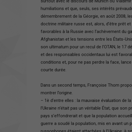
surtout avec le discours de Munich où Vladimir 
humiliations et que, seuls, ses intérêts prévaudro
démembrement de la Géorgie, en août 2008, leq
doctrine militaire russe est, alors, d’être prêt 
favorables à la Russie avec l’achèvement du g
Afghanistan et les tensions entre les États-Unis
son ultimatum pour un recul de l’OTAN, le 17 dé
et des responsables occidentaux lui est favorab
conditions et, pour ne pas perdre la face, lanc
courte durée.
Dans un second temps, Françoise Thom propose 
montrer l’origine.
– 1è d’entre elles : la mauvaise évaluation de l
l’Ukraine n’était pas un véritable État, que son pr
pays s’effondrerait et que la population accueille
guerre a soudé la population, mis en avant un 
russophones étaient attachées à l’Ukraine, à son