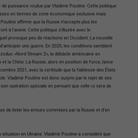
ue de puissance voulue par Vladimir Poutine. Cette politique
russes en termes de zone économique exclusive mais
Poutine affirme que la Russie n’accepte plus les
nt à l’avenir. Cette politique s’illustre avec le
Paris
uel provoque peu de réactions en Occident. La nouvelle
et d’anticiper une guerre. En 2020, les conditions semblent
azoduc «Nord Stream 2», la débâcle américaine en
 et la Chine. La Russie, alors en position de force, lance
cembre 2021, avec la certitude que la faiblesse des États
Ile-
le. Vladimir Poutine est donc surpris par le rejet de ses
e son opération spéciale en pensant que celle-ci sera de
de lister les erreurs commises par la Russie et d’en
de-
la situation en Ukraine. Vladimir Poutine a considéré que