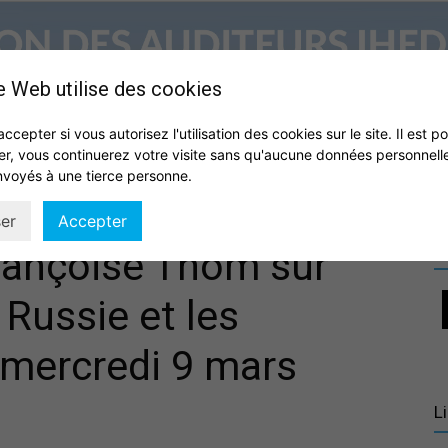
e Web utilise des cookies
accepter si vous autorisez l'utilisation des cookies sur le site. Il est p
er, vous continuerez votre visite sans qu'aucune données personnell
S
QUI SOMMES NOUS ?
VIE DE L’ASSOCIATION
IHEDN
nvoyés à une tierce personne.
Association
er
Accepter
R
rançoise Thom sur
a Russie et les
des
 mercredi 9 mars
L