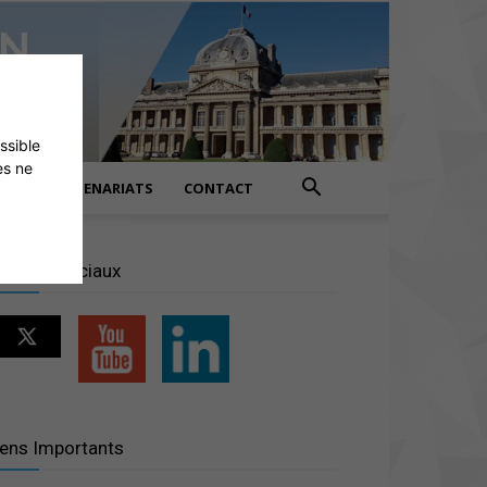
ossible
es ne
PARTENARIATS
CONTACT
éseaux sociaux
iens Importants