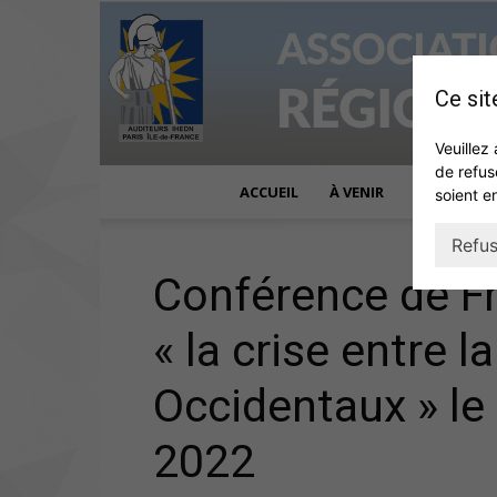
Ce sit
Veuillez 
de refus
ACCUEIL
À VENIR
ACTUALITÉ
soient e
Refus
Conférence de F
« la crise entre l
Occidentaux » le
2022