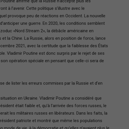
Poutine affirme que la Russie n’accepte plus les
nt à l’avenir. Cette politique s’illustre avec le
uel provoque peu de réactions en Occident. La nouvelle
et d’anticiper une guerre. En 2020, les conditions semblent
azoduc «Nord Stream 2», la débâcle américaine en
 et la Chine. La Russie, alors en position de force, lance
cembre 2021, avec la certitude que la faiblesse des États
le. Vladimir Poutine est donc surpris par le rejet de ses
e son opération spéciale en pensant que celle-ci sera de
de lister les erreurs commises par la Russie et d’en
a situation en Ukraine. Vladimir Poutine a considéré que
ésident était faible et, qu’à l’arrivée des forces russes, le
rait les militaires russes en libérateurs. Dans les faits, la
président patriote et montré que même les populations
 mode de vie, à la démocratie et qu’elles n’avaient plus le