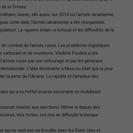
n de la Crimée.
 militaire, basée, elle aussi, sur 2014 où l’armée ukrainienne,
epuis cette date, l’armée ukrainienne a été réorganisée,
pulation. La «guerre éclair» a échoué et les difficultés de la
és de combat de l’armée russe. Les problèmes logistiques
e carburant et de munitions. Vladimir Poutine a été
 l’armée russe par son entourage et par les généraux.
internationale. L’idée dominante à Moscou était que la peur
r la perte de l’Ukraine. La rapidité et l’ampleur des
éaire qui a eu l’effet inverse escompté en mobilisant
 pourrait résister aux sanctions. Même si depuis des
ncières, très fortes, ont mis en difficulté la banque
ine qui ne veut pas se brouiller avec les États-Unis et