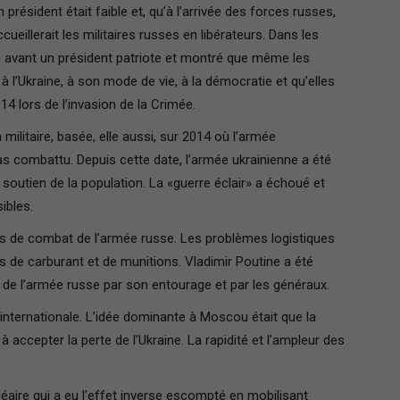
n président était faible et, qu’à l’arrivée des forces russes,
cueillerait les militaires russes en libérateurs. Dans les
France
en avant un président patriote et montré que même les
 l’Ukraine, à son mode de vie, à la démocratie et qu’elles
14 lors de l’invasion de la Crimée.
n militaire, basée, elle aussi, sur 2014 où l’armée
 pas combattu. Depuis cette date, l’armée ukrainienne a été
 soutien de la population. La «guerre éclair» a échoué et
ibles.
és de combat de l’armée russe. Les problèmes logistiques
s de carburant et de munitions. Vladimir Poutine a été
 de l’armée russe par son entourage et par les généraux.
 internationale. L’idée dominante à Moscou était que la
à accepter la perte de l’Ukraine. La rapidité et l’ampleur des
éaire qui a eu l’effet inverse escompté en mobilisant