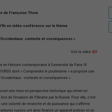
auditeurs
e de Françoise Thom
 19h en vidéo-conférence sur le thème
es Occidentaux: contexte et conséquences »
IHEDN
Voir la video
ICI
en Histoire contemporaine à l’université de Paris IV
 l’URSS dont « Comprendre le poutinisme » a proposé une
–
es Occidentaux : contexte et conséquences ».
osé une mise en perspective historique qui remet en
rs de l’invasion de l’Ukraine par la Russie. Pour elle, c’est
 une volonté de revanche et de puissance qui s’affirme
Région
rbures russes ont ainsi financé un appareil policier et un