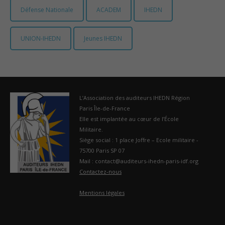
Défense Nationale
ACADEM
IHEDN
UNION-IHEDN
Jeunes IHEDN
L’Association des auditeurs IHEDN Région
Paris Île-de-France
Elle est implantée au cœur de l’École
Militaire.
Siège social : 1 place Joffre – Ecole militaire -
75700 Paris SP 07
Mail : contact@auditeurs-ihedn-paris-idf.org
Contactez-nous
Mentions légales