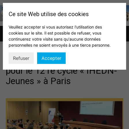
Ce site Web utilise des cookies
Veuillez accepter si vous autorisez l'utilisation des
cookies sur le site. Il est possible de refuser, vous
Association
continuerez votre visite sans qu'aucune données
personnelles ne soient envoyés à une tierce personne.
Notre association s’implique
Refuser
Accepter
des
pour le 121e cycle « IHEDN-
Jeunes » à Paris
auditeurs
IHEDN