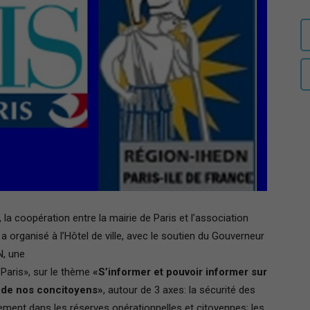
auditeurs
IHEDN
–
 la coopération entre la mairie de Paris et l’association
a organisé à l’Hôtel de ville, avec le soutien du Gouverneur
N, une
Paris», sur le thème
«S’informer et pouvoir informer sur
Région
t de nos concitoyens»
, autour de 3 axes: la sécurité des
agement dans les réserves opérationnelles et citoyennes; les