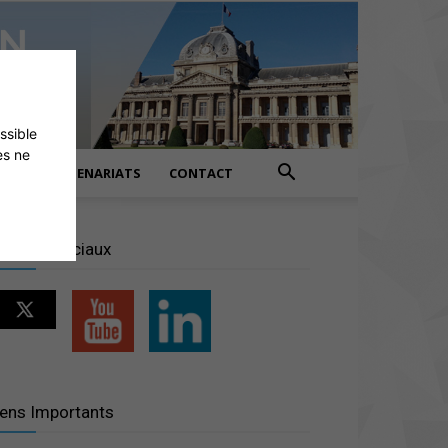
ossible
es ne
PARTENARIATS
CONTACT
éseaux sociaux
iens Importants