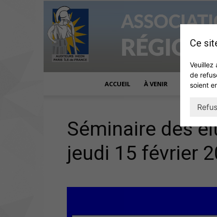
Ce sit
Veuillez 
de refus
ACCUEIL
À VENIR
ACTUALITÉ
soient e
Refus
Séminaire des él
jeudi 15 février 