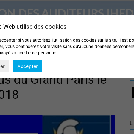
e Web utilise des cookies
accepter si vous autorisez l'utilisation des cookies sur le site. Il est p
er, vous continuerez votre visite sans qu'aucune données personnell
S
QUI SOMMES NOUS ?
VIE DE L’ASSOCIATION
IHEDN
nvoyés à une tierce personne.
Association
er
Accepter
R
us du Grand Paris le
2018
des
L