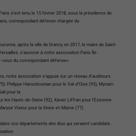
France
Paris s’est tenu le 15 février 2018, sous la présidence de
 Paris, correspondant défense chargée du
uronne, après la ville de Drancy en 2017, le maire de Saint-
Versailles, s’associe à notre association Paris Île-
dez-vous du correspondant défense».
, notre association s’appuie sur un réseau d’auditeurs
: Philippe Haroutiounian pour le Val-d’Oise (95), Myriam
all pour la
ur les Hauts-de-Seine (92), Xavier Liffran pour l’Essonne
Maryse Viseur pour la Seine-et-Marne (77).
ez dans vos départements des élus qui seraient candidats
isation.