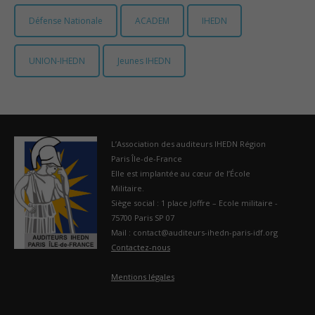
Défense Nationale
ACADEM
IHEDN
France
UNION-IHEDN
Jeunes IHEDN
L’Association des auditeurs IHEDN Région
Paris Île-de-France
Elle est implantée au cœur de l’École
Militaire.
Siège social : 1 place Joffre – Ecole militaire -
75700 Paris SP 07
Mail : contact@auditeurs-ihedn-paris-idf.org
Contactez-nous
Mentions légales