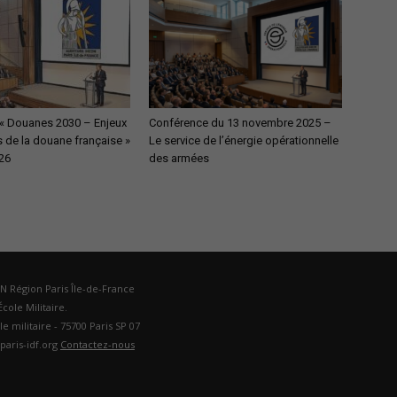
« Douanes 2030 – Enjeux
Conférence du 13 novembre 2025 –
s de la douane française »
Le service de l’énergie opérationnelle
026
des armées
DN Région Paris Île-de-France
cole Militaire.
ole militaire - 75700 Paris SP 07
paris-idf.org
Contactez-nous