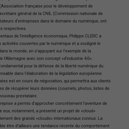
E (Association française pour le développement de
ecrétaire général de la CNIL (Commission nationale de
 créateurs d’entreprises dans le domaine du
numérique, ont
Paris
s respectives.
entaux de l’intelligence économique, Philippe CLERC a
es activités couvertes par le numérique et a souligné le
dans le monde, en s’appuyant sur l’exemple de la
de l’Allemagne avec son concept «d’industrie 4.0».
Ile-
fondamental pour la défense de la liberté numérique du
pensable dans l’élaboration de la législation européenne.
nnées est en cours de négociation, qui permettra aux clients
s de récupérer leurs données (courriels, photos, listes de
 nouveau prestataire.
de-
treprise a permis d’approcher concrètement l’aventure de
tre eux, notamment, a présenté un projet de «cloud»
ellement des grands «clouds» internationaux connus. La
ble être d’ailleurs une tendance récente du comportement