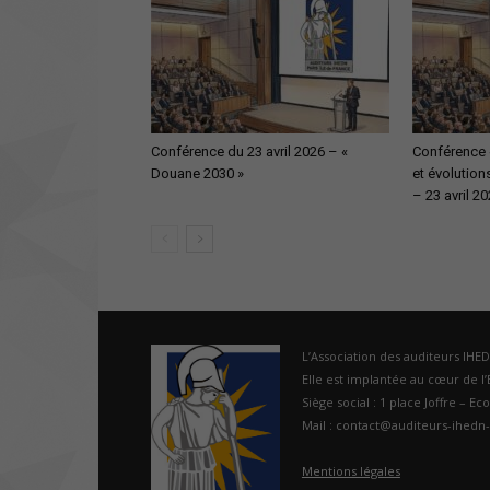
Conférence du 23 avril 2026 – «
Conférence 
Douane 2030 »
et évolution
– 23 avril 2
L’Association des auditeurs IHE
Elle est implantée au cœur de l’É
Siège social : 1 place Joffre – Ec
Mail : contact@auditeurs-ihedn-
Mentions légales