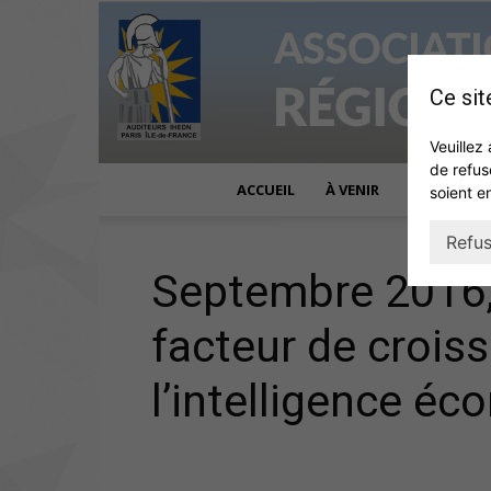
Ce sit
Veuillez 
de refus
ACCUEIL
À VENIR
ACTUALITÉ
soient e
Refus
Septembre 2016,
facteur de crois
l’intelligence é