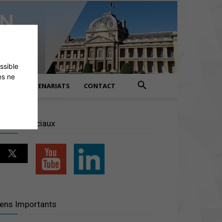
ossible
es ne
PARTENARIATS
CONTACT
éseaux sociaux
iens Importants