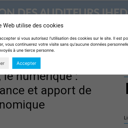
e Web utilise des cookies
accepter si vous autorisez l'utilisation des cookies sur le site. Il est p
er, vous continuerez votre visite sans qu'aucune données personnell
S
QUI SOMMES NOUS ?
VIE DE L’ASSOCIATION
IHEDN
nvoyés à une tierce personne.
Association
er
Accepter
R
 le numérique :
sance et apport de
des
conomique
L